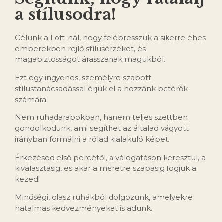
a stílusodra!
Célunk a Loft-nál, hogy felébresszük a sikerre éhes
emberekben rejlő stílusérzéket, és
magabiztosságot árasszanak magukból.
Ezt egy ingyenes, személyre szabott
stílustanácsadással érjük el a hozzánk betérők
számára.
Nem ruhadarabokban, hanem teljes szettben
gondolkodunk, ami segíthet az általad vágyott
irányban formálni a rólad kialakuló képet.
Érkezésed első percétől, a válogatáson keresztül, a
kiválasztásig, és akár a méretre szabásig fogjuk a
kezed!
Minőségi, olasz ruhákból dolgozunk, amelyekre
hatalmas kedvezményeket is adunk.