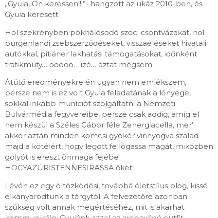
„Gyula, Ön keressen!!!”- hangzott az ukáz 2010-ben, és
Gyula keresett.
Hol szekrényben pókhálósodó szoci csontvázakat, hol
burgenlandi zsebszerződéseket, visszaéléseket hivatali
autókkal, pitiáner lakhatási támogatásokat, időnként
trafikmuty… ööööö… izé… aztat mégsem…
Átütő eredményekre én ugyan nem emlékszem,
persze nem is ez volt Gyula feladatának a lényege,
sokkal inkább muníciót szolgáltatni a Nemzeti
Bulvármédia fegyvereibe, persze csak addig, amíg el
nem készül a Széles Gábor féle Zenergiacella, mer’
akkor aztán minden komcsi gyökér vinnyogva szalad
majd a kötélért, hogy legott fellógassa magát, miközben
golyót is ereszt önmaga fejébe
HOGYAZÚRISTENNESIRASSA őket!
Lévén ez egy öltözködési, továbbá életstílus blog, kissé
elkanyarodtunk a tárgytól. A felvezetőre azonban
szükség volt annak megértéséhez, mit is akarhat
kommunikálni Gyulánk azzal az arcbavágó outfit