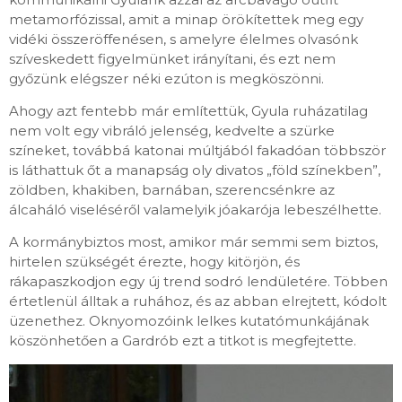
metamorfózissal, amit a minap örökítettek meg egy
vidéki összeröffenésen, s amelyre élelmes olvasónk
szíveskedett figyelmünket irányítani, és ezt nem
győzünk elégszer néki ezúton is megköszönni.
Ahogy azt fentebb már említettük, Gyula ruházatilag
nem volt egy vibráló jelenség, kedvelte a szürke
színeket, továbbá katonai múltjából fakadóan többször
is láthattuk őt a manapság oly divatos „föld színekben”,
zöldben, khakiben, barnában, szerencsénkre az
álcaháló viseléséről valamelyik jóakarója lebeszélhette.
A kormánybiztos most, amikor már semmi sem biztos,
hirtelen szükségét érezte, hogy kitörjön, és
rákapaszkodjon egy új trend sodró lendületére. Többen
értetlenül álltak a ruhához, és az abban elrejtett, kódolt
üzenethez. Oknyomozóink lelkes kutatómunkájának
köszönhetően a Gardrób ezt a titkot is megfejtette.