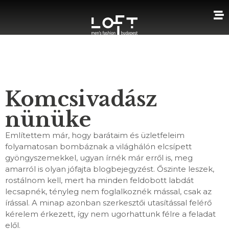
Komcsivadász
nünüke
Említettem már, hogy barátaim és üzletfeleim
folyamatosan bombáznak a világhálón elcsípett
gyöngyszemekkel, ugyan írnék már erről is, meg
amarról is olyan jófajta blogbejegyzést. Őszinte leszek,
rostálnom kell, mert ha minden feldobott labdát
lecsapnék, tényleg nem foglalkoznék mással, csak az
írással. A minap azonban szerkesztői utasítással felérő
kérelem érkezett, így nem ugorhattunk félre a feladat
elől.