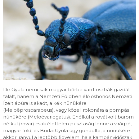
De Gyula nemcsak magyar bőrbe varrt osztrák gazdát
talált, hanem a Nemzeti Földben élő őshonos Nemzeti
Ízeltlábúra is akadt, a kék nünükére
(Meloëproscarabeus), vagy közeli rokonára a pompás
nünükére (Meloëvariegatus). Enélkül a rovátkolt barom
nélkül (rovar) csak élettelen pusztaság lenne a virágzó,
magyar föld, és Budai Gyula úgy gondolta, a nünükére
akkor irányul a legtöbb figyelem, ha a kampányidőszak