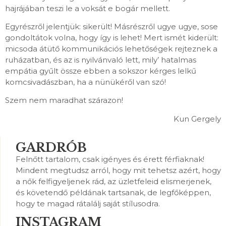
hajrájában teszi le a voksát e bogár mellett.
Egyrészről jelentjük: sikerült! Másrészről ugye ugye, sose
gondoltátok volna, hogy így is lehet! Mert ismét kiderült:
micsoda átütő kommunikációs lehetőségek rejteznek a
ruházatban, és az is nyilvánvaló lett, mily’ hatalmas
empátia gyűlt össze ebben a sokszor kérges lelkű
komcsivadászban, ha a nünükéről van szó!
Szem nem maradhat szárazon!
Kun Gergely
GARDRÓB
Felnőtt tartalom, csak igényes és érett férfiaknak!
Mindent megtudsz arról, hogy mit tehetsz azért, hogy
a nők felfigyeljenek rád, az üzletfeleid elismerjenek,
és követendő példának tartsanak, de legfőképpen,
hogy te magad rátalálj saját stílusodra.
INSTAGRAM