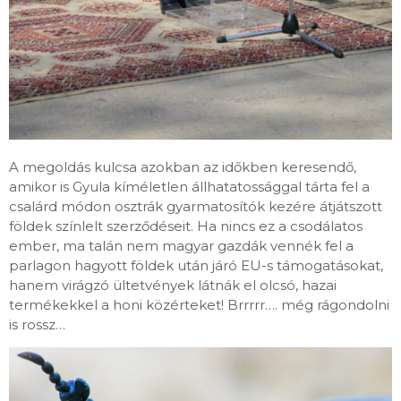
A megoldás kulcsa azokban az időkben keresendő,
amikor is Gyula kíméletlen állhatatossággal tárta fel a
csalárd módon osztrák gyarmatosítók kezére átjátszott
földek színlelt szerződéseit. Ha nincs ez a csodálatos
ember, ma talán nem magyar gazdák vennék fel a
parlagon hagyott földek után járó EU-s támogatásokat,
hanem virágzó ültetvények látnák el olcsó, hazai
termékekkel a honi közérteket! Brrrrr…. még rágondolni
is rossz…